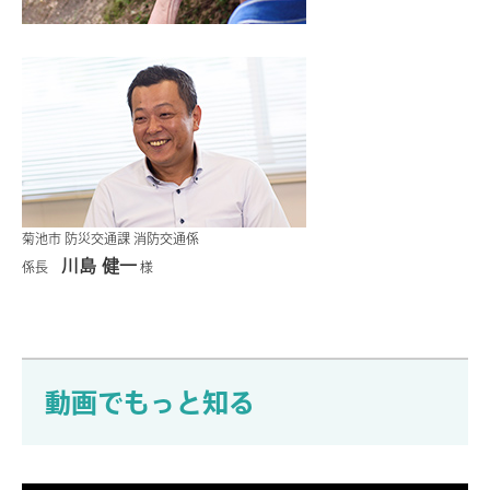
菊池市 防災交通課 消防交通係
川島 健一
係長
様
動画でもっと知る