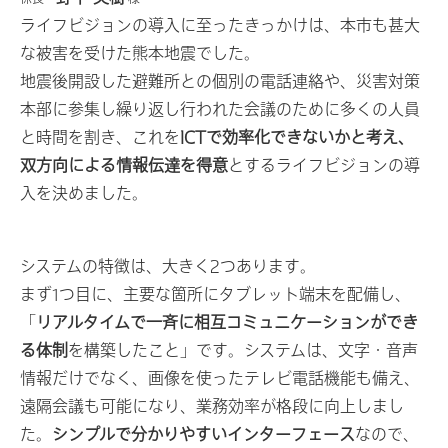
ライフビジョンの導入に至ったきっかけは、本市も甚大
な被害を受けた熊本地震でした。
地震後開設した避難所との個別の電話連絡や、災害対策
本部に参集し繰り返し行われた会議のために多くの人員
と時間を割き、これを
ICTで効率化できないかと考え、
双方向による情報伝達を得意
とするライフビジョンの導
入を決めました。
システムの特徴は、大きく2つあります。
まず1つ目に、主要な箇所にタブレット端末を配備し、
「
リアルタイムで一斉に相互コミュニケーションができ
る体制
を構築したこと」です。システムは、文字・音声
情報だけでなく、画像を使ったテレビ電話機能も備え、
遠隔会議も可能になり、業務効率が格段に向上しまし
た。
シンプルで分かりやすいインターフェース
なので、