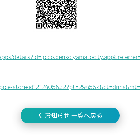
e/apps/details?id=jp.co.denso.yamatocity.app&refer
p/apple-store/id1217405632?pt=294562&ct=dnns&mt
お知らせ 一覧へ戻る