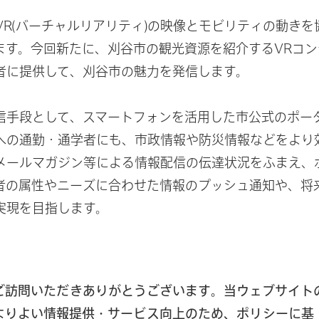
R(バーチャルリアリティ)の映像とモビリティの動きを協
ます。今回新たに、刈谷市の観光資源を紹介するVRコ
者に提供して、刈谷市の魅力を発信します。
信手段として、スマートフォンを活用した市公式のポー
への通勤・通学者にも、市政情報や防災情報などをより
メールマガジン等による情報配信の伝達状況をふまえ、
者の属性やニーズに合わせた情報のプッシュ通知や、将
実現を目指します。
・共感され、持続的な社会の発展に貢献するため、今後
ご訪問いただきありがとうございます。当ウェブサイト
よりよい情報提供・サービス向上のため、ポリシーに基